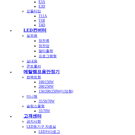
E3A
E3D
모듈타입
T11A
T1B
T4D
LED컨버터
실외용
정전류
정전압
멀티출력
프로그램형
실내용
콘트롤러
메탈램프용안정기
컴팩트형
100/150W
200/250W
150/200/250W(디밍형)
미니형
35/50/70W
슬림스몰형
35/70W
고객센터
공지사항
LED등기구 자료실
LED카다로그