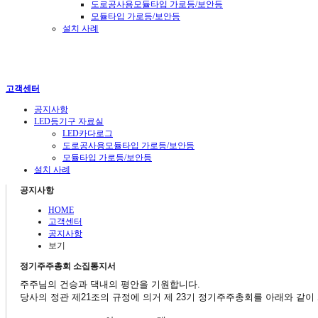
도로공사용모듈타입 가로등/보안등
모듈타입 가로등/보안등
설치 사례
고객센터
공지사항
LED등기구 자료실
LED카다로그
도로공사용모듈타입 가로등/보안등
모듈타입 가로등/보안등
설치 사례
공지사항
HOME
고객센터
공지사항
보기
정기주주총회 소집통지서
주주님의 건승과 댁내의 평안을 기원합니다.
당사의 정관 제21조의 규정에 의거 제 23기 정기주주총회를 아래와 같