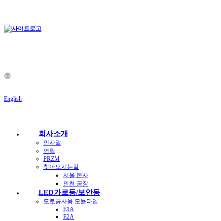
English
회사소개
인사말
연혁
PRZM
찾아오시는길
서울 본사
인천 공장
LED가로등/보안등
도로공사용 모듈타입
E1A
E2A